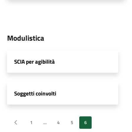
Modulistica
SCIA per agibilità
Soggetti coinvolti
1
…
4
5
6