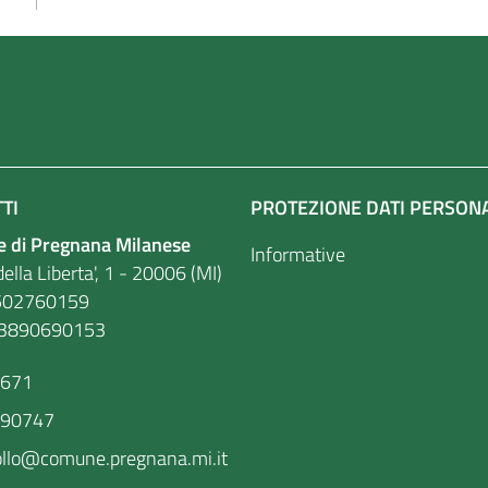
TI
PROTEZIONE DATI PERSON
 di Pregnana Milanese
Informative
ella Liberta', 1 - 20006 (MI)
. 86502760159
03890690153
9671
590747
ollo@comune.pregnana.mi.it