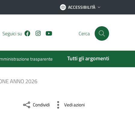
ACCESSIBILITÀ
Facebook
Instagram
Youtube
Seguici su
Cerca
Tutti gli argomenti
mministrazione trasparente
ONE ANNO 2026
Condividi
Vedi azioni