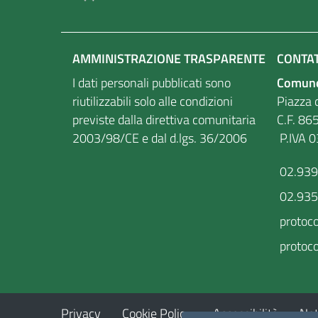
AMMINISTRAZIONE TRASPARENTE
CONTAT
I dati personali pubblicati sono
Comune
riutilizzabili solo alle condizioni
Piazza d
previste dalla direttiva comunitaria
C.F
2003/98/CE e dal d.lgs. 36/2006
P.IVA 
02.93
02.93
protoc
protoco
Privacy
Cookie Policy
Accessibilità
Not