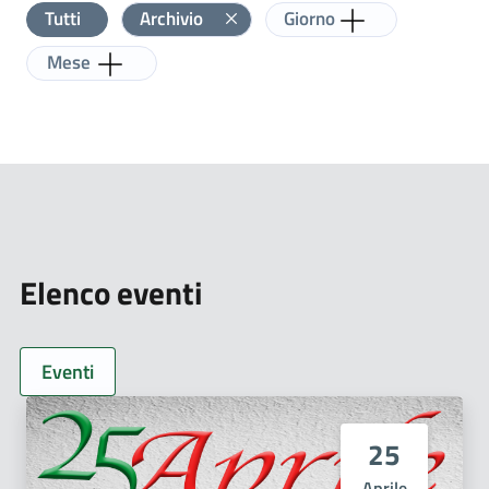
Aggiungi label
Tutti
Archivio
Giorno
Visualizza scaduti
Aggiungi label
Mese
Elenco eventi
Eventi
25
Aprile