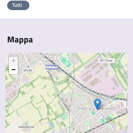
Tutti
Mappa
+
−