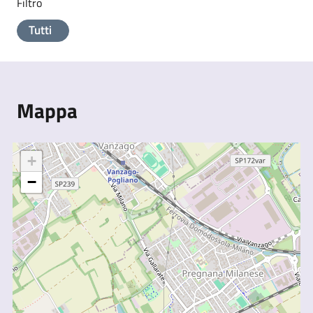
Filtro
Tutti
Mappa
+
−