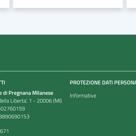
TI
PROTEZIONE DATI PERSON
 di Pregnana Milanese
Informative
ella Liberta', 1 - 20006 (MI)
. 86502760159
03890690153
9671