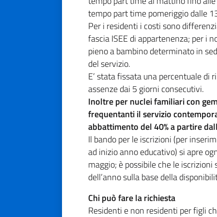
tempo part time al mattino fino all
tempo part time pomeriggio dalle 1
Per i residenti i costi sono differenz
fascia ISEE di appartenenza; per i non
pieno a bambino determinato in sede
del servizio.
E’ stata fissata una percentuale di 
assenze dai 5 giorni consecutivi.
Inoltre per nuclei familiari con geme
frequentanti il servizio contempo
abbattimento del 40% a partire dal
Il bando per le iscrizioni (per inser
ad inizio anno educativo) si apre ogn
maggio; è possibile che le iscrizioni
dell’anno sulla base della disponibilit
Chi può fare la richiesta
Residenti e non residenti per figli c