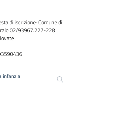
esta di iscrizione: Comune di
turale 02/93967.227-228
Novate
2/93590436
a infanzia