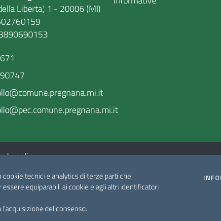
Informative
ella Liberta', 1 - 20006 (MI)
. 86502760159
03890690153
9671
590747
ollo@comune.pregnana.mi.it
llo@pec.comune.pregnana.mi.it
e Legali
o cookie tecnici e analytics di terze parti che
INFO
r essere equiparabili ai cookie e agli altri identificatori
 l’acquisizione del consenso.