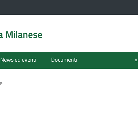
a Milanese
News ed eventi
Documenti
A
e