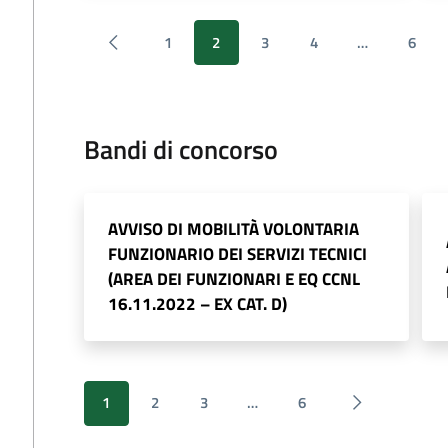
1
2
3
4
…
6
Bandi di concorso
AVVISO DI MOBILITÀ VOLONTARIA
FUNZIONARIO DEI SERVIZI TECNICI
(AREA DEI FUNZIONARI E EQ CCNL
16.11.2022 – EX CAT. D)
1
2
3
…
6