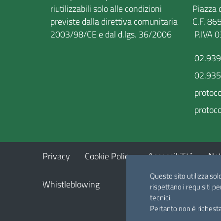
riutilizzabili solo alle condizioni
Piazza d
previste dalla direttiva comunitaria
C.F
2003/98/CE e dal d.lgs. 36/2006
P.IVA 
02.93
02.93
protoc
protoco
Privacy
Cookie Policy
Accessibilità
Not
Questo sito utilizza sol
Whistleblowing
rispettano i requisiti pe
tecnici.
Pertanto non è richesta