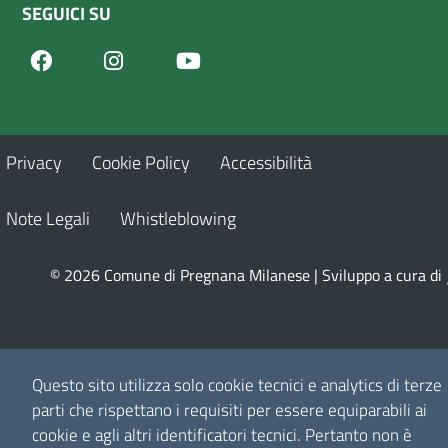
SEGUICI SU
Facebook
Youtube
Instagram
Privacy
Cookie Policy
Accessibilità
Note Legali
Whistleblowing
© 2026 Comune di Pregnana Milanese | Sviluppo a cura di
Questo sito utilizza solo cookie tecnici e analytics di terze
parti che rispettano i requisiti per essere equiparabili ai
cookie e agli altri identificatori tecnici.
Pertanto non è