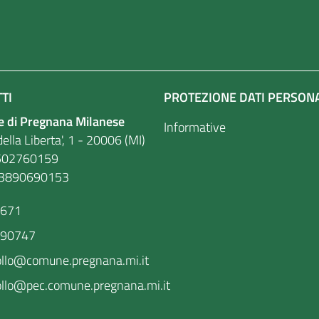
TI
PROTEZIONE DATI PERSON
 di Pregnana Milanese
Informative
ella Liberta', 1 - 20006 (MI)
. 86502760159
03890690153
9671
590747
ollo@comune.pregnana.mi.it
llo@pec.comune.pregnana.mi.it