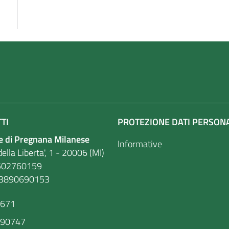
TI
PROTEZIONE DATI PERSON
 di Pregnana Milanese
Informative
ella Liberta', 1 - 20006 (MI)
. 86502760159
03890690153
9671
590747