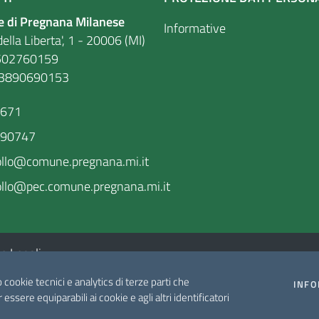
 di Pregnana Milanese
Informative
ella Liberta', 1 - 20006 (MI)
. 86502760159
03890690153
9671
590747
ollo@comune.pregnana.mi.it
llo@pec.comune.pregnana.mi.it
e Legali
o cookie tecnici e analytics di terze parti che
INFO
r essere equiparabili ai cookie e agli altri identificatori