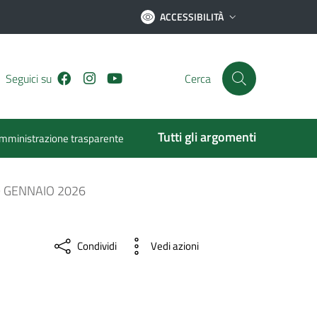
ACCESSIBILITÀ
Facebook
Instagram
Youtube
Seguici su
Cerca
Tutti gli argomenti
mministrazione trasparente
9 GENNAIO 2026
Condividi
Vedi azioni