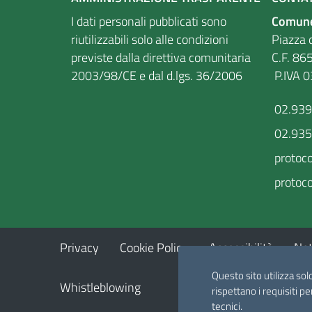
I dati personali pubblicati sono
Comune
riutilizzabili solo alle condizioni
Piazza d
previste dalla direttiva comunitaria
C.F
2003/98/CE e dal d.lgs. 36/2006
P.IVA 
02.93
02.93
protoc
protoco
Privacy
Cookie Policy
Accessibilità
Not
Questo sito utilizza sol
Whistleblowing
rispettano i requisiti pe
tecnici.