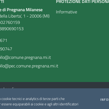
TI
PROTEZIONE DATI PERSON
 di Pregnana Milanese
Informative
ella Liberta', 1 - 20006 (MI)
. 86502760159
03890690153
9671
590747
ollo@comune.pregnana.mi.it
llo@pec.comune.pregnana.mi.it
e Legali
o cookie tecnici e analytics di terze parti che
INFO
r essere equiparabili ai cookie e agli altri identificatori