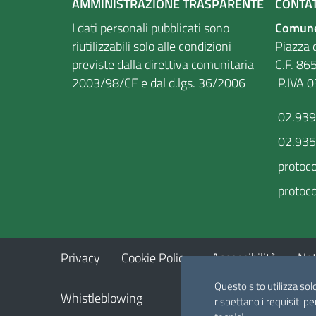
AMMINISTRAZIONE TRASPARENTE
CONTAT
I dati personali pubblicati sono
Comune
riutilizzabili solo alle condizioni
Piazza d
previste dalla direttiva comunitaria
C.F
2003/98/CE e dal d.lgs. 36/2006
P.IVA 
02.93
02.93
protoc
protoco
Privacy
Cookie Policy
Accessibilità
Not
Questo sito utilizza sol
Whistleblowing
rispettano i requisiti pe