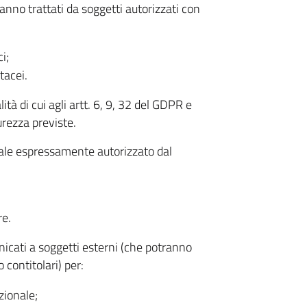
anno trattati da soggetti autorizzati con
i;
tacei.
tà di cui agli artt. 6, 9, 32 del GDPR e
rezza previste.
nale espressamente autorizzato dal
re.
icati a soggetti esterni (che potranno
 contitolari) per:
zionale;