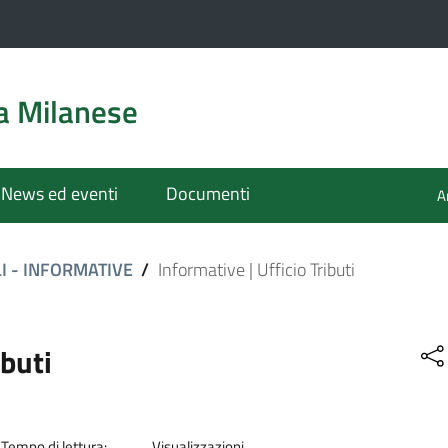
a Milanese
News ed eventi
Documenti
A
I - INFORMATIVE
/
Informative | Ufficio Tributi
ibuti
Tempo di lettura:
Visualizzazioni