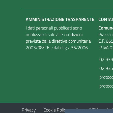
AMMINISTRAZIONE TRASPARENTE
CONTAT
I dati personali pubblicati sono
Comune
riutilizzabili solo alle condizioni
Piazza d
previste dalla direttiva comunitaria
C.F
2003/98/CE e dal d.lgs. 36/2006
P.IVA 
02.93
02.93
protoc
protoco
Privacy
Cookie Policy
Accessibilità
Not