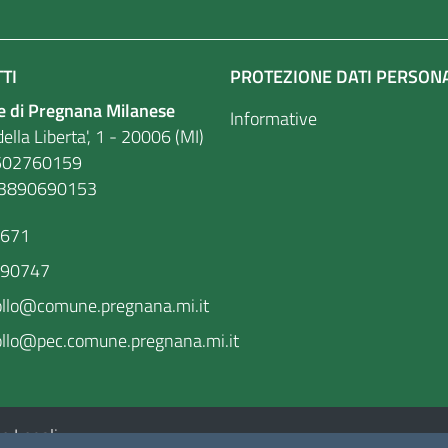
TI
PROTEZIONE DATI PERSON
 di Pregnana Milanese
Informative
ella Liberta', 1 - 20006 (MI)
. 86502760159
03890690153
9671
590747
ollo@comune.pregnana.mi.it
llo@pec.comune.pregnana.mi.it
e Legali