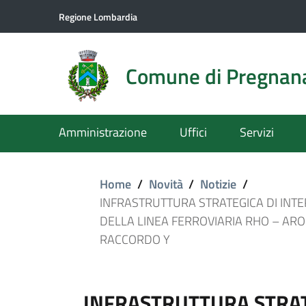
Regione Lombardia
Comune di Pregnan
Amministrazione
Uffici
Servizi
Home
/
Novità
/
Notizie
/
INFRASTRUTTURA STRATEGICA DI INTE
DELLA LINEA FERROVIARIA RHO – AR
RACCORDO Y
INFRASTRUTTURA STRAT