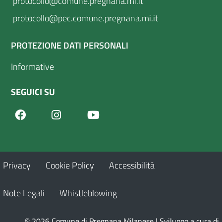
protocollo@comune.pregnana.mi.it
protocollo@pec.comune.pregnana.mi.it
PROTEZIONE DATI PERSONALI
Informative
SEGUICI SU
Facebook
Youtube
Instagram
Privacy
Cookie Policy
Accessibilità
Note Legali
Whistleblowing
© 2026 Comune di Pregnana Milanese | Sviluppo a cura di