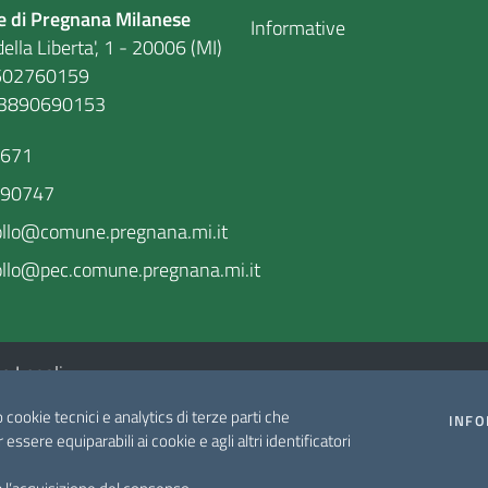
 di Pregnana Milanese
Informative
ella Liberta', 1 - 20006 (MI)
. 86502760159
03890690153
9671
590747
ollo@comune.pregnana.mi.it
llo@pec.comune.pregnana.mi.it
e Legali
o cookie tecnici e analytics di terze parti che
INFO
r essere equiparabili ai cookie e agli altri identificatori