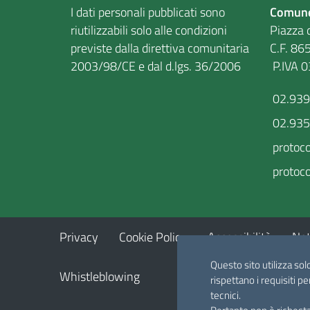
I dati personali pubblicati sono
Comune
riutilizzabili solo alle condizioni
Piazza d
previste dalla direttiva comunitaria
C.F
2003/98/CE e dal d.lgs. 36/2006
P.IVA 
02.93
02.93
protoc
protoco
Privacy
Cookie Policy
Accessibilità
Not
Questo sito utilizza sol
Whistleblowing
rispettano i requisiti pe
tecnici.