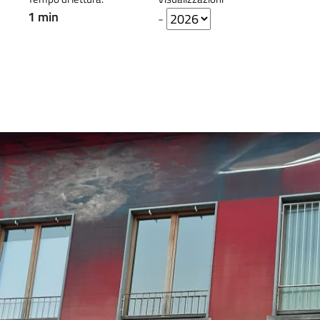
1 min
-