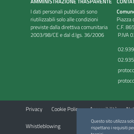
AMMINISTRAZIONE TRASPARENTE
CONTAT
I dati personali pubblicati sono
Comune
riutilizzabili solo alle condizioni
Piazza d
previste dalla direttiva comunitaria
C.F
2003/98/CE e dal d.lgs. 36/2006
P.IVA 
02.93
02.93
protoc
protoco
Privacy
Cookie Policy
Accessibilità
Not
Questo sito utilizza sol
Whistleblowing
rispettano i requisiti pe