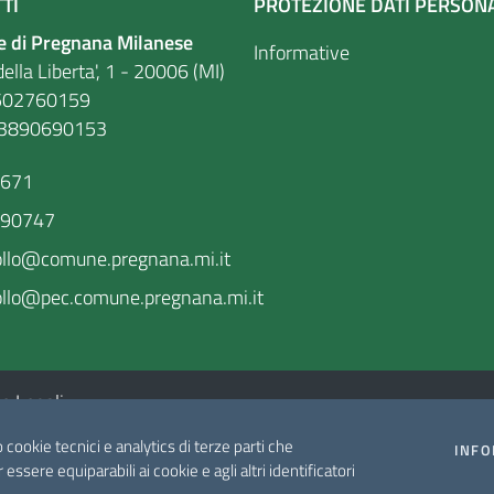
TI
PROTEZIONE DATI PERSON
 di Pregnana Milanese
Informative
ella Liberta', 1 - 20006 (MI)
. 86502760159
03890690153
9671
590747
ollo@comune.pregnana.mi.it
llo@pec.comune.pregnana.mi.it
e Legali
o cookie tecnici e analytics di terze parti che
INFO
r essere equiparabili ai cookie e agli altri identificatori