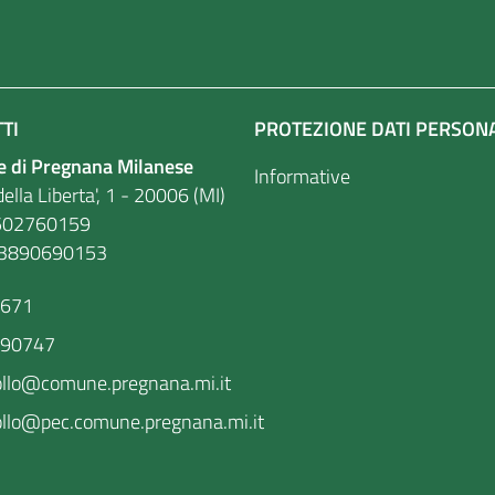
TI
PROTEZIONE DATI PERSON
 di Pregnana Milanese
Informative
ella Liberta', 1 - 20006 (MI)
. 86502760159
03890690153
9671
590747
ollo@comune.pregnana.mi.it
llo@pec.comune.pregnana.mi.it