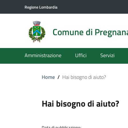
Regione Lombardia
Comune di Pregnan
Amministrazione
Uffici
Servizi
Home
/
Hai bisogno di aiuto?
Hai bisogno di aiuto?
Data di pubblicazione: