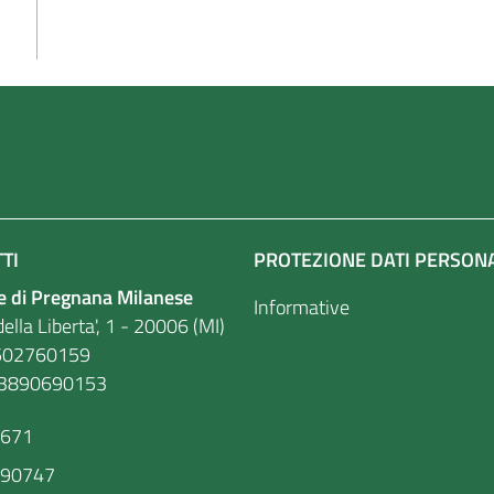
TI
PROTEZIONE DATI PERSON
 di Pregnana Milanese
Informative
ella Liberta', 1 - 20006 (MI)
. 86502760159
03890690153
9671
590747