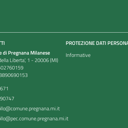
TI
PROTEZIONE DATI PERSON
 di Pregnana Milanese
Informative
ella Liberta', 1 - 20006 (MI)
. 86502760159
03890690153
9671
590747
ollo@comune.pregnana.mi.it
llo@pec.comune.pregnana.mi.it