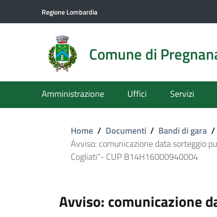
Regione Lombardia
Comune di Pregnan
Amministrazione
Uffici
Servizi
Home
/
Documenti
/
Bandi di gara
/
Avviso: comunicazione data sorteggio pubb
Cogliati"- CUP B14H16000940004
Avviso: comunicazione da