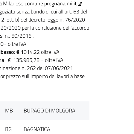
na Milanese
comune.pregnana.mi.it
oziata senza bando di cui all’art. 63 del
 2 lett. b) del decreto legge n. 76/2020
 120/2020 per la conclusione dell’accordo
s. n,. 50/2016 .
0= oltre IVA
ribasso:
€ 1
014,22 oltre IVA
ara
: € 135.985,78 = oltre IVA
minazione n. 262 del 07/06/2021
or prezzo sull’importo dei lavori a base
MB
BURAGO DI MOLGORA
BG
BAGNATICA