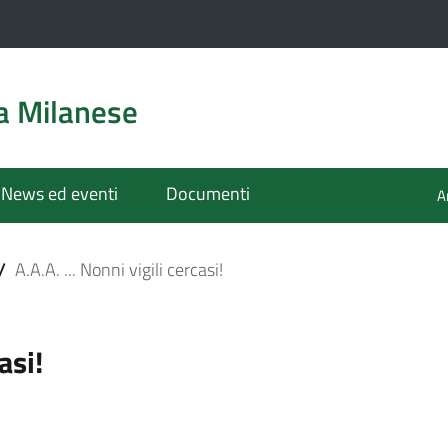
a Milanese
News ed eventi
Documenti
A
/
A.A.A. ... Nonni vigili cercasi!
asi!